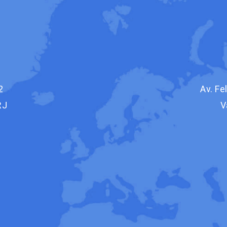
2
Av. Fe
RJ
V