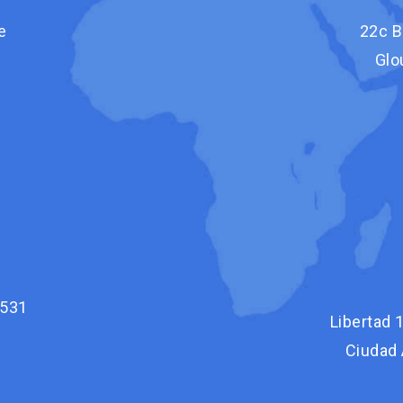
e
22c B
Glo
-531
Libertad 1
Ciudad